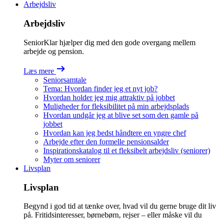
Arbejdsliv
Arbejdsliv
SeniorKlar hjælper dig med den gode overgang mellem
arbejde og pension.
Læs mere
Seniorsamtale
Tema: Hvordan finder jeg et nyt job?
Hvordan holder jeg mig attraktiv på jobbet
Muligheder for fleksibilitet på min arbejdsplads
Hvordan undgår jeg at blive set som den gamle på
jobbet
Hvordan kan jeg bedst håndtere en yngre chef
Arbejde efter den formelle pensionsalder
Inspirationskatalog til et fleksibelt arbejdsliv (seniorer)
Myter om seniorer
Livsplan
Livsplan
Begynd i god tid at tænke over, hvad vil du gerne bruge dit liv
på. Fritidsinteresser, børnebørn, rejser – eller måske vil du