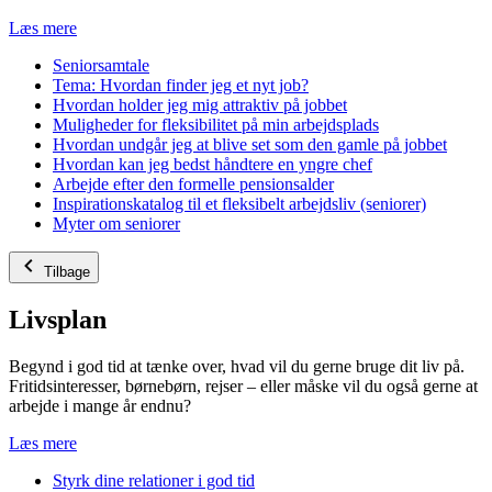
Læs mere
Seniorsamtale
Tema: Hvordan finder jeg et nyt job?
Hvordan holder jeg mig attraktiv på jobbet
Muligheder for fleksibilitet på min arbejdsplads
Hvordan undgår jeg at blive set som den gamle på jobbet
Hvordan kan jeg bedst håndtere en yngre chef
Arbejde efter den formelle pensionsalder
Inspirationskatalog til et fleksibelt arbejdsliv (seniorer)
Myter om seniorer
Tilbage
Livsplan
Begynd i god tid at tænke over, hvad vil du gerne bruge dit liv på.
Fritidsinteresser, børnebørn, rejser – eller måske vil du også gerne at
arbejde i mange år endnu?
Læs mere
Styrk dine relationer i god tid