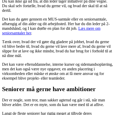
Du kan ikke gå ud fra, at din leder tager initiativer på dine vegne.
Du skal selv fortælle, hvad du gerne vil, og hvad der skal til at nå
dertil.
Det kan du gøre gennem en MUS-samtale eller en seniorsamtale,
afhængig af din alder og dit arbejdssted. Her har du din leder på 2-
mandshånd, og I kan drøfte en plan for dit job.
Læs mere om
seniorsamtaler her
.
Tænk over, hvad der vil gøre dig gladere på jobbet, hvad du gerne
vil blive bedre til, hvad du gerne vil lave mere af, hvad du gerne vil
slippe for at lave og ikke mindst, hvad du har brug for i forhold til at
nå dine mål.
Det kan være efteruddannelse, interne kurser og sidemandsoplæring,
men det kan også være nye opgaver, en anden placering i
virksomheden eller måske et ønske om at få mere ansvar og for
eksempel blive projekt- eller teamleder.
Seniorer må gerne have ambitioner
Der er nogle, som tror, man sakker agterud og går i stå, når man
bliver ældre. Det er en myte, som du kan være med til at aflive.
Langt de fleste seniorer har rigtig meget at tilbyde deres