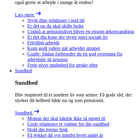
også gerne at arbejde i mange år endnu?
Læs mere
Styrk dine relationer i god tid
Er det nu du skal skifte bolig
Undgå at pensionslivet bliver en ensom ørkenvandring
Er det din kone der styrer jeres sociale liv
Frivilligt arbejde
Kom godt videre når arbejdet stopper
Guide: Sådan forbereder du en god overgang fra
arbejdsliv til pension
Ferie giver mulighed for tænke efter
Sundhed
Sundhed
Bliv inspireret til et sundere liv som senior: Få gode råd, der
styrker dit helbred både nu og som pensionist.
Sundhed
Motion der skal faktisk ikke så meget til
Gode relationer er vigtige for din sundhed
Hold din hjerne frisk
Få tjekket dit syn mindst hvert andet år