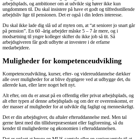
arbejdsplads, og ambitioner om at udvikle sig hører ikke kun
ungdommen til. Du skal insistere på have et godt og tilfredsstillende
arbejdsliv lige til pensionen. Det er også i din leders interesse.
Du skal ikke lade dig slå ud af myten om, at “at seniorer jo snart går
på pension”. En 60 -årig arbejder måske 5 – 7 år mere, og i
modsætning til yngre kolleger skifter du ikke job så tit. Så
arbejdsgiveren får godt udbytte at investere i de erfarne
medarbejdere.
Muligheder for kompetenceudvikling
Kompetenceudvikling, kurser, efter- og videreuddannelse dækker
alle over muligheder for at blive dygtigere ved at udbygge det, du
allerede kan, eller lære noget helt nyt.
Alt efter, om du er ansat på en offentlig eller privat arbejdsplads, og
alt efter typen af denne arbejdsplads og om der er overenskomst, er
der masser af muligheder for at udvikle dig fagligt og menneskeligt.
Det er din arbejdsgiver, du aftaler efteruddannelse med. Men tal
gerne først med din tillidsrepræsentant eller fagforening, så du
kender til mulighederne og økonomien i efteruddannelsen.
Det er oplagt at bruge en MUS-samtale eller en seniorsamtale til at