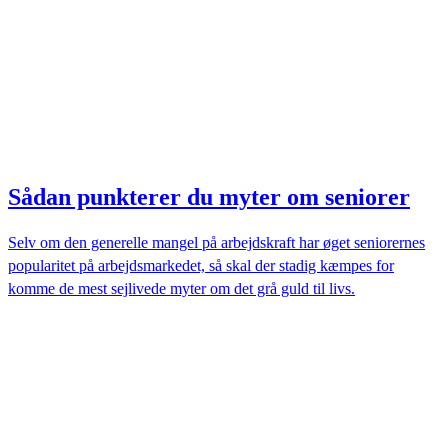
Sådan punkterer du myter om seniorer
Selv om den generelle mangel på arbejdskraft har øget seniorernes
popularitet på arbejdsmarkedet, så skal der stadig kæmpes for
komme de mest sejlivede myter om det grå guld til livs.