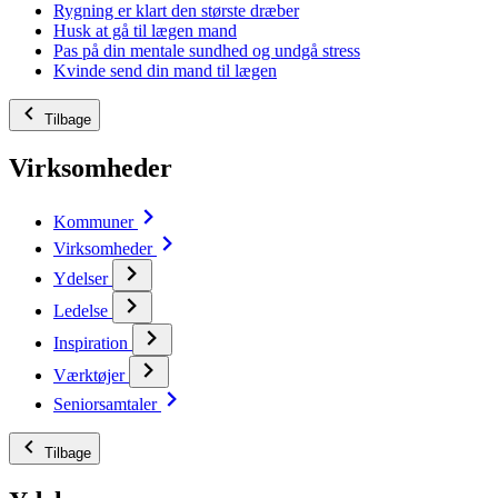
Rygning er klart den største dræber
Husk at gå til lægen mand
Pas på din mentale sundhed og undgå stress
Kvinde send din mand til lægen
Tilbage
Virksomheder
Kommuner
Virksomheder
Ydelser
Ledelse
Inspiration
Værktøjer
Seniorsamtaler
Tilbage