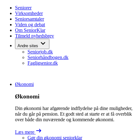
Skip
Seniorer
to
Virksomheder
content
Seniorsamtaler
Viden og debat
Om SeniorKlar
Tilmeld nyhedsbrev
Andre sites
Seniorjob.dk
Seniorhåndbogen.dk
Fagligsenior.dk
Økonomi
Økonomi
Din økonomi har afgørende indflydelse på dine muligheder,
når du går på pension. Et godt sted at starte er at få overblik
over både din nuværende og kommende økonomi.
Læs mere
Gør din økonomi seniorklar