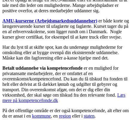
tale med din leder om mulighederne. Mange arbejdspladser er
positive overfor, at deres medarbejder uddanner sig.
AMU-kurserne (Arbejdsmarkedsuddanne
lser)
er både korte og
længerevarende kurser til ufaglærte og faglærte. Kurset tager du på
en af erhvervsskolerne, som ligger rundt om i Danmark. Nogle
kurser giver certifikat, for eksempel til at køre truck eller svejse.
Har du lyst til at skifte spor, kan du undersøge mulighederne for
omskoling eller at bygge ovenpå din eksisterende uddannelse.
Måske kan din fagforening eller a-kasse hjælpe med det.
Betalt uddannelse via kompetencefonde
er en mulighed for
privatansatte medarbejdere, der er omfattet af en
overenskomst/kompetencefond. Du kan du få tilskud fra fonden til
helt eller delvist at få dækket løntab og udgifter til gebyrer og
transport. Din overenskomst afgør, om det er dig eller din
virksomhed, der skal søge om tilskud fra den relevante fond.
Læs
mere på kompetencefonde.dk
På det offentlige område er der også kompetencefonde, alt efter om
du er ansat i en
kommune
, en
region
eller i
staten
.