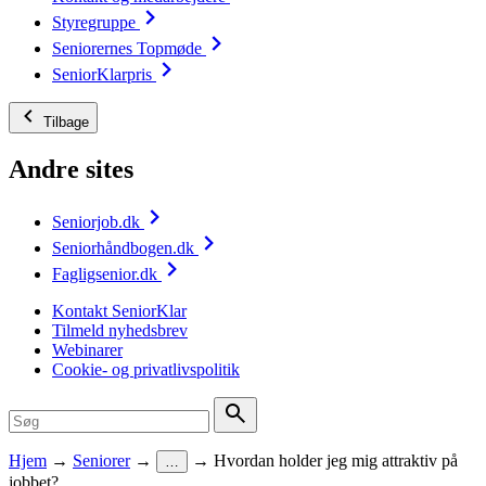
Styregruppe
Seniorernes Topmøde
SeniorKlarpris
Tilbage
Andre sites
Seniorjob.dk
Seniorhåndbogen.dk
Fagligsenior.dk
Kontakt SeniorKlar
Tilmeld nyhedsbrev
Webinarer
Cookie- og privatlivspolitik
Hjem
→
Seniorer
→
→
Hvordan holder jeg mig attraktiv på
…
jobbet?