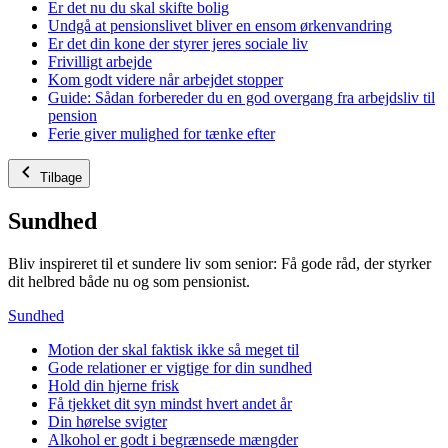
Er det nu du skal skifte bolig
Undgå at pensionslivet bliver en ensom ørkenvandring
Er det din kone der styrer jeres sociale liv
Frivilligt arbejde
Kom godt videre når arbejdet stopper
Guide: Sådan forbereder du en god overgang fra arbejdsliv til
pension
Ferie giver mulighed for tænke efter
Tilbage
Sundhed
Bliv inspireret til et sundere liv som senior: Få gode råd, der styrker
dit helbred både nu og som pensionist.
Sundhed
Motion der skal faktisk ikke så meget til
Gode relationer er vigtige for din sundhed
Hold din hjerne frisk
Få tjekket dit syn mindst hvert andet år
Din hørelse svigter
Alkohol er godt i begrænsede mængder