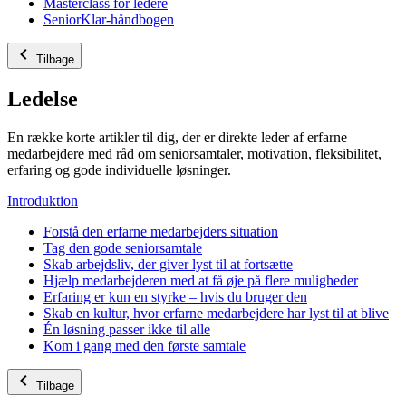
Masterclass for ledere
SeniorKlar-håndbogen
Tilbage
Ledelse
En række korte artikler til dig, der er direkte leder af erfarne
medarbejdere med råd om seniorsamtaler, motivation, fleksibilitet,
erfaring og gode individuelle løsninger.
Introduktion
Forstå den erfarne medarbejders situation
Tag den gode seniorsamtale
Skab arbejdsliv, der giver lyst til at fortsætte
Hjælp medarbejderen med at få øje på flere muligheder
Erfaring er kun en styrke – hvis du bruger den
Skab en kultur, hvor erfarne medarbejdere har lyst til at blive
Én løsning passer ikke til alle
Kom i gang med den første samtale
Tilbage