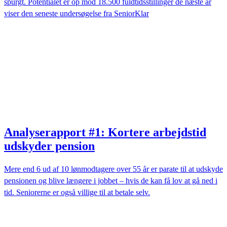
spurgt. Potentialet er op mod 18.500 fuldtidsstillinger de næste år
viser den seneste undersøgelse fra SeniorKlar
Analyserapport #1: Kortere arbejdstid
udskyder pension
Mere end 6 ud af 10 lønmodtagere over 55 år er parate til at udskyde
pensionen og blive længere i jobbet – hvis de kan få lov at gå ned i
tid. Seniorerne er også villige til at betale selv.