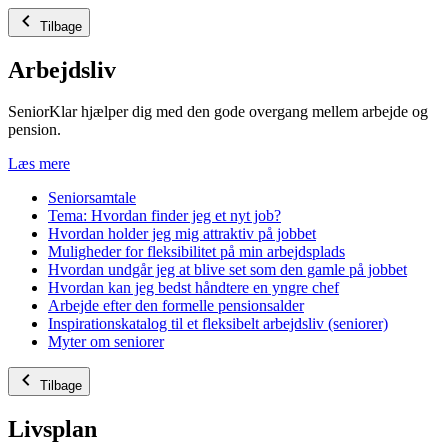
Tilbage
Arbejdsliv
SeniorKlar hjælper dig med den gode overgang mellem arbejde og
pension.
Læs mere
Seniorsamtale
Tema: Hvordan finder jeg et nyt job?
Hvordan holder jeg mig attraktiv på jobbet
Muligheder for fleksibilitet på min arbejdsplads
Hvordan undgår jeg at blive set som den gamle på jobbet
Hvordan kan jeg bedst håndtere en yngre chef
Arbejde efter den formelle pensionsalder
Inspirationskatalog til et fleksibelt arbejdsliv (seniorer)
Myter om seniorer
Tilbage
Livsplan