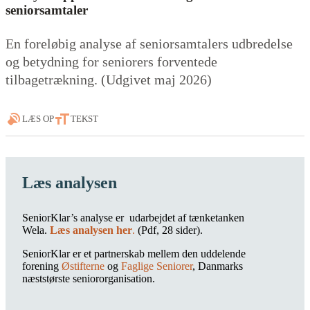
seniorsamtaler
En foreløbig analyse af seniorsamtalers udbredelse
og betydning for seniorers forventede
tilbagetrækning. (Udgivet maj 2026)
LÆS OP
TEKST
Læs analysen
SeniorKlar’s analyse er udarbejdet af tænketanken
Wela.
Læs analysen her
.
(Pdf, 28 sider).
SeniorKlar er et partnerskab mellem den uddelende
forening
Østifterne
og
Faglige Seniorer
, Danmarks
næststørste seniororganisation.