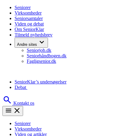
Skip
Seniorer
to
Virksomheder
content
Seniorsamtaler
Viden og debat
Om SeniorKlar
Tilmeld nyhedsbrev
Andre sites
Seniorjob.dk
Seniorhåndbogen.dk
Fagligsenior.dk
SeniorKlar’s undersøgelser
Debat
Kontakt os
Seniorer
Virksomheder
Viden og artikler