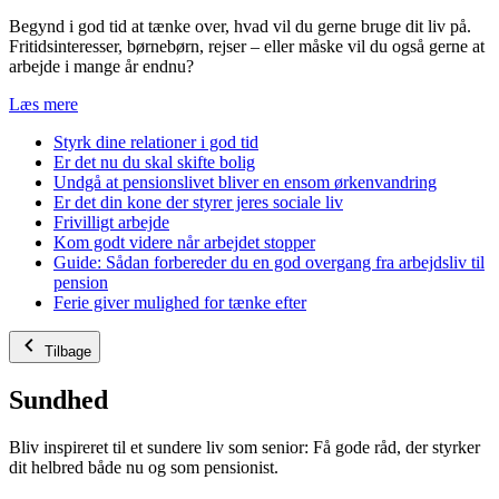
Begynd i god tid at tænke over, hvad vil du gerne bruge dit liv på.
Fritidsinteresser, børnebørn, rejser – eller måske vil du også gerne at
arbejde i mange år endnu?
Læs mere
Styrk dine relationer i god tid
Er det nu du skal skifte bolig
Undgå at pensionslivet bliver en ensom ørkenvandring
Er det din kone der styrer jeres sociale liv
Frivilligt arbejde
Kom godt videre når arbejdet stopper
Guide: Sådan forbereder du en god overgang fra arbejdsliv til
pension
Ferie giver mulighed for tænke efter
Tilbage
Sundhed
Bliv inspireret til et sundere liv som senior: Få gode råd, der styrker
dit helbred både nu og som pensionist.