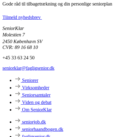
Gode råd til tilbagetrækning og din personlige seniorplan
Tilmeld nyhedsbrev
SeniorKlar
Molestien 7
2450 København SV
CVR: 89 16 68 10
+45 33 63 24 50
seniorklar@fagligsenior.dk
Seniorer
Virksomheder
Seniorsamtaler
Viden og debat
Om SeniorKlar
seniorjob.dk
seniorhaandbogen.dk
fagligsenior.dk