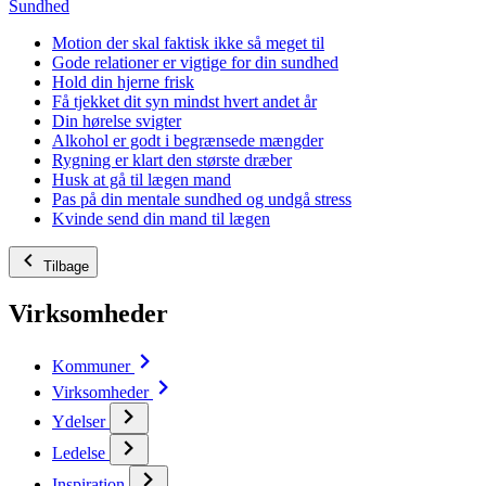
Sundhed
Motion der skal faktisk ikke så meget til
Gode relationer er vigtige for din sundhed
Hold din hjerne frisk
Få tjekket dit syn mindst hvert andet år
Din hørelse svigter
Alkohol er godt i begrænsede mængder
Rygning er klart den største dræber
Husk at gå til lægen mand
Pas på din mentale sundhed og undgå stress
Kvinde send din mand til lægen
Tilbage
Virksomheder
Kommuner
Virksomheder
Ydelser
Ledelse
Inspiration