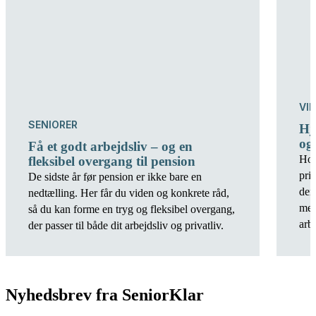
VI
SENIORER
Hj
og
Få et godt arbejdsliv – og en
Hos
fleksibel overgang til pension
pri
De sidste år før pension er ikke bare en
der
nedtælling. Her får du viden og konkrete råd,
men
så du kan forme en tryg og fleksibel overgang,
arb
der passer til både dit arbejdsliv og privatliv.
Nyhedsbrev fra SeniorKlar